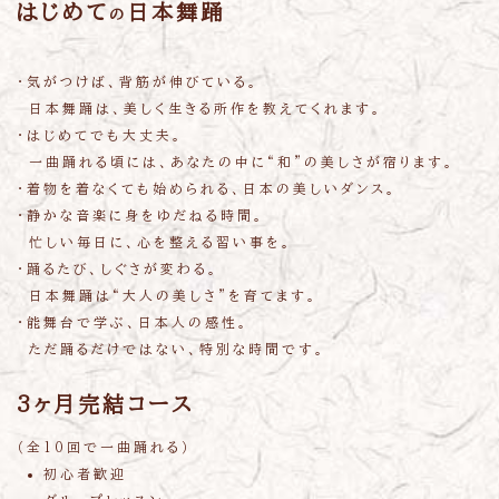
はじめて
日本舞踊
の
・気がつけば、背筋が伸びている。
日本舞踊は、美しく生きる所作を教えてくれます。
・はじめてでも大丈夫。
一曲踊れる頃には、あなたの中に“和”の美しさが宿ります。
・着物を着なくても始められる、日本の美しいダンス。
・静かな音楽に身をゆだねる時間。
忙しい毎日に、心を整える習い事を。
・踊るたび、しぐさが変わる。
日本舞踊は“大人の美しさ”を育てます。
・能舞台で学ぶ、日本人の感性。
ただ踊るだけではない、特別な時間です。
3ヶ月完結コース
（全10回で一曲踊れる）
初心者歓迎